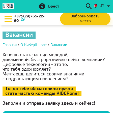
BY
Брест
Забронировать
+375(29)765-22-
50
место
Вакансии
Главная
/
О КиберШколе
/
Вакансии
Хочешь стать частью молодой,
динамичной, быстроразвивающейся компании?
Цифровые технологии - это то,
что тебя вдохновляет?
Мечтаешь делиться своими знаниями
с подрастающим поколением?
Тогда тебе обязательно нужно
стать частью команды KIBERone!
Заполни и отправь заявку здесь и сейчас!