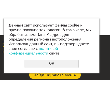
Данный сайт использует файлы cookie и
прочие похожие технологии. В том числе, мы
обрабатываем Ваш IP-адрес для
определения региона местоположения.
Еcли у вас возникли вопросы или предложения,
Используя данный сайт, вы подтверждаете
позвоните по номеру
+375(29)765-22-50
свое согласие с
политикой
или напишите нам
brest@kiber-one.com
конфиденциальности
сайта.
OK
Забронировать место
Политика конфиденциальности
Контакты:
Офис в Сербии:
+375(29)765-22-50
Aleksandra Stamboliskog